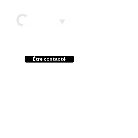
Un projet ?
Être contacté
Vous êtes ?
Particuliers
Copropriétés
Bailleurs
N'oubliez pas de vous abonner à notre