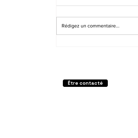
Rédigez un commentaire...
🏢 Copropriété : comment
financer vos travaux avec
le prêt collectif Copro 100
?
Un projet ?
Nou
Du l
Être contacté
8h30
01.8
rube
Vous êtes ?
Particuliers
Copr