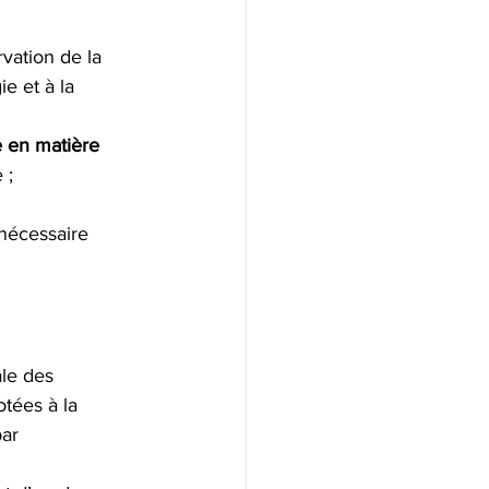
vation de la 
e et à la 
 en matière 
 ;
 nécessaire 
ale des 
tées à la 
ar 