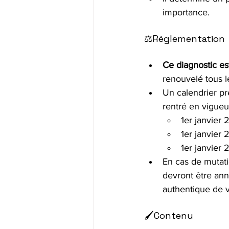
importance.
⚖️Réglementation
Ce diagnostic est
renouvelé tous l
Un calendrier pr
rentré en vigueur
1er janvier 
1er janvier
1er janvier
En cas de mutatio
devront être ann
authentique de 
🖌️Contenu