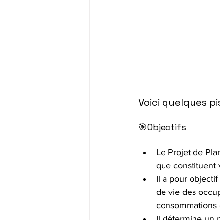
Voici quelques pi
🎯Objectifs
Le Projet de Pla
que constituent 
Il a pour objecti
de vie des occup
consommations 
Il détermine un 