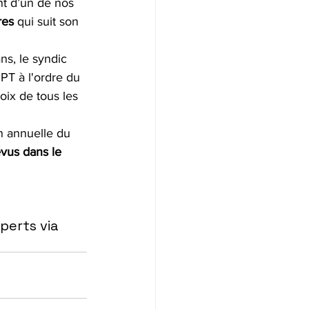
nt d’un de nos 
res
 qui suit son 
ns, le syndic 
PT à l'ordre du 
oix de tous les 
n annuelle du 
vus dans le 
perts via 