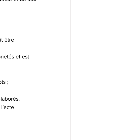
t être 
iétés et est 
ts ;
élaborés, 
l’acte 