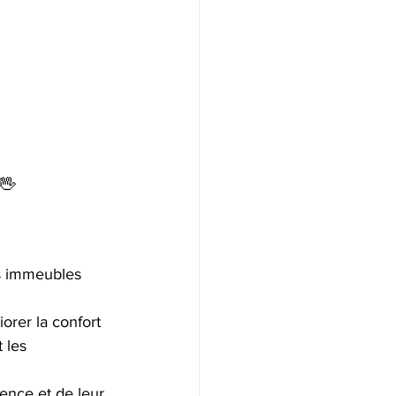
🖖
es immeubles 
iorer la confort 
 les 
ence et de leur 